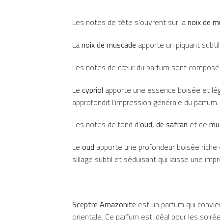
Les notes de tête s’ouvrent sur la
noix de 
La
noix de muscade
apporte un piquant subtil
Les notes de cœur du parfum sont compos
Le
cypriol
apporte une essence boisée et lég
approfondit l’impression générale du parfum.
Les notes de fond d’
oud, de safran
et de
mus
Le
oud
apporte une profondeur boisée riche 
sillage subtil et séduisant qui laisse une imp
Sceptre Amazonite
est un parfum qui convien
orientale. Ce parfum est idéal pour les soir