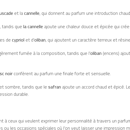
muscade
et la
cannelle
, qui donnent au parfum une introduction chaud
, tandis que
la cannelle
ajoute une chaleur douce et épicée qui crée 
ées de
cypriol
et d’
oliban
, qui ajoutent un caractère terreux et résin
èrement fumée à la composition, tandis que l’
oliban
(encens) ajou
c noir
confèrent au parfum une finale forte et sensuelle.
et sombre, tandis que le
safran
ajoute un accord chaud et épicé. L
ression durable.
t à ceux qui veulent exprimer leur personnalité à travers un parfu
ées ou les occasions spéciales où l’on veut laisser une impression 