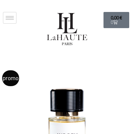
Livraison offerte a partir de 60€ d'achat en France, suisse et Belgique.
0,00
€
0
promo